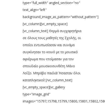
type="full_width" angled_section="no"
text_align="left"
background_image_as_pattern="without_pattern"]
[vc_column][vc_empty_space]
[vc_column_text] Θερμά συγχαρητήρια
σε όλους τους μαθητές της Σχολής, οι
οποίοι εντυπωσίασαν και συνάμα
συγκίνησαν το κοινό με το μουσικό
αφιέρωμα που ετοίμασαν για τον
σπουδαίο μουσικοσυνθέτη Μάνο
Λοΐζο. Μπράβο παιδιά! Ήσασταν όλοι
καταπληκτικοί! [/vc_column_text]
[vc_empty_space][vc_gallery
type="image_grid"
images="15797,15798,15799,15800,15801,15802,158