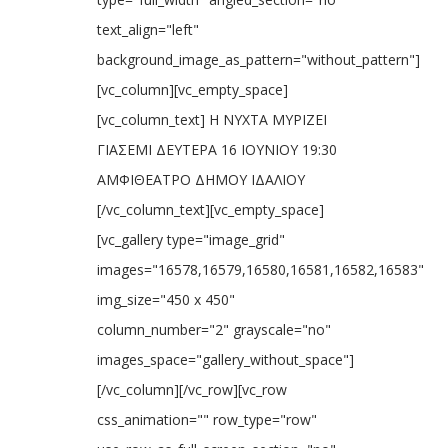
text_align="left"
background_image_as_pattern="without_pattern"]
[vc_column][vc_empty_space]
[vc_column_text] Η ΝΥΧΤΑ ΜΥΡΙΖΕΙ
ΓΙΑΣΕΜΙ ΔΕΥΤΕΡΑ 16 ΙΟΥΝΙΟΥ 19:30
ΑΜΦΙΘΕΑΤΡΟ ΔΗΜΟΥ ΙΔΑΛΙΟΥ
[/vc_column_text][vc_empty_space]
[vc_gallery type="image_grid"
images="16578,16579,16580,16581,16582,16583"
img_size="450 x 450"
column_number="2" grayscale="no"
images_space="gallery_without_space"]
[/vc_column][/vc_row][vc_row
css_animation="" row_type="row"