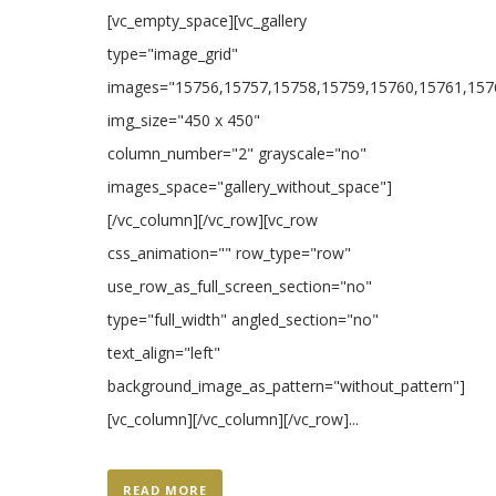
[vc_empty_space][vc_gallery
type="image_grid"
images="15756,15757,15758,15759,15760,15761,157
img_size="450 x 450"
column_number="2" grayscale="no"
images_space="gallery_without_space"]
[/vc_column][/vc_row][vc_row
css_animation="" row_type="row"
use_row_as_full_screen_section="no"
type="full_width" angled_section="no"
text_align="left"
background_image_as_pattern="without_pattern"]
[vc_column][/vc_column][/vc_row]...
READ MORE