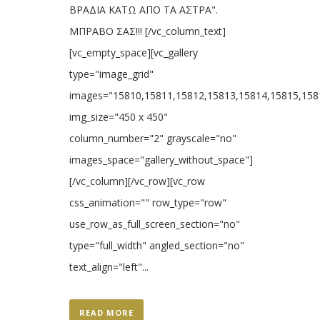
ΒΡΑΔΙΑ ΚΑΤΩ ΑΠΟ ΤΑ ΑΣΤΡΑ".
ΜΠΡΑΒΟ ΣΑΣ!!! [/vc_column_text]
[vc_empty_space][vc_gallery
type="image_grid"
images="15810,15811,15812,15813,15814,15815,158
img_size="450 x 450"
column_number="2" grayscale="no"
images_space="gallery_without_space"]
[/vc_column][/vc_row][vc_row
css_animation="" row_type="row"
use_row_as_full_screen_section="no"
type="full_width" angled_section="no"
text_align="left"...
READ MORE