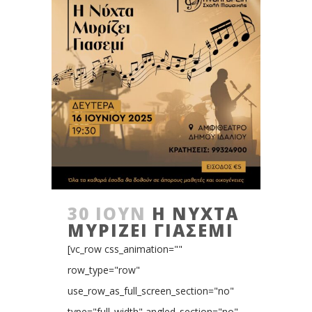
30 ΙΟΎΝ
Η ΝΥΧΤΑ
ΜΥΡΙΖΕΙ ΓΙΑΣΕΜΙ
[vc_row css_animation=""
row_type="row"
use_row_as_full_screen_section="no"
type="full_width" angled_section="no"