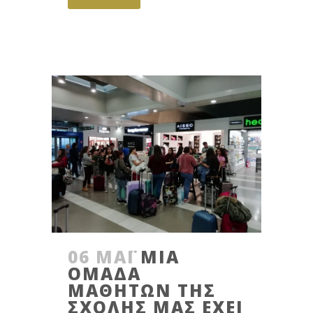
06 ΜΆΙ
ΜΊΑ
ΟΜΆΔΑ
ΜΑΘΗΤΏΝ ΤΗΣ
ΣΧΟΛΉΣ ΜΑΣ ΈΧΕΙ