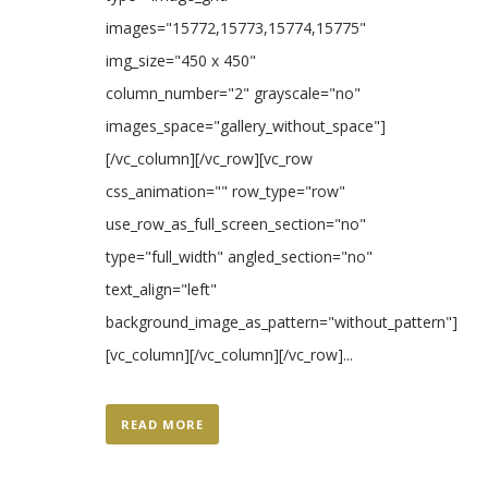
images="15772,15773,15774,15775"
img_size="450 x 450"
column_number="2" grayscale="no"
images_space="gallery_without_space"]
[/vc_column][/vc_row][vc_row
css_animation="" row_type="row"
use_row_as_full_screen_section="no"
type="full_width" angled_section="no"
text_align="left"
background_image_as_pattern="without_pattern"]
[vc_column][/vc_column][/vc_row]...
READ MORE