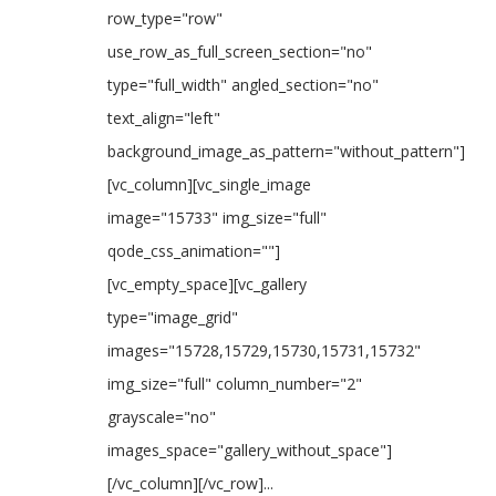
row_type="row"
use_row_as_full_screen_section="no"
type="full_width" angled_section="no"
text_align="left"
background_image_as_pattern="without_pattern"]
[vc_column][vc_single_image
image="15733" img_size="full"
qode_css_animation=""]
[vc_empty_space][vc_gallery
type="image_grid"
images="15728,15729,15730,15731,15732"
img_size="full" column_number="2"
grayscale="no"
images_space="gallery_without_space"]
[/vc_column][/vc_row]...