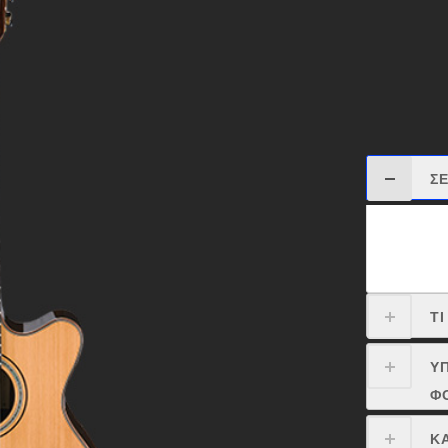
Σ
Πο
τω
μο
Τ
Υ
Φ
Κ