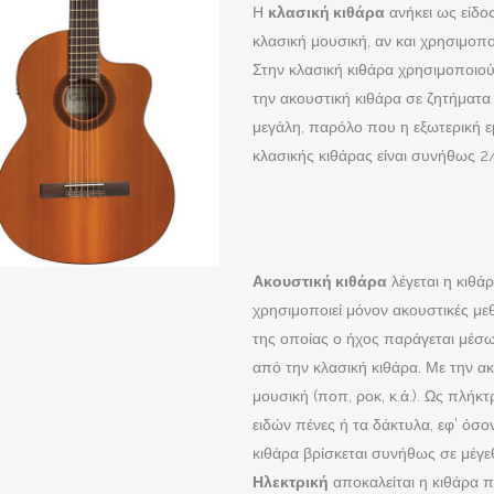
Η
κλασική κιθάρα
ανήκει ως είδο
κλασική μουσική, αν και χρησιμοπο
Στην κλασική κιθάρα χρησιμοποιού
την ακουστική κιθάρα σε ζητήματα 
μεγάλη, παρόλο που η εξωτερική εμ
κλασικής κιθάρας είναι συνήθως 2/
Ακουστική κιθάρα
λέγεται η κιθά
χρησιμοποιεί μόνον ακουστικές μεθ
της οποίας ο ήχος παράγεται μέσω
από την κλασική κιθάρα. Με την α
μουσική (ποπ, ροκ, κ.ά.). Ως πλ
ειδών πένες ή τα δάκτυλα, εφ’ όσο
κιθάρα βρίσκεται συνήθως σε μέγε
Ηλεκτρική
αποκαλείται η κιθάρα π