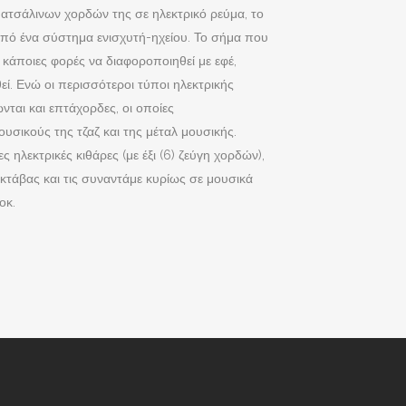
 ατσάλινων χορδών της σε ηλεκτρικό ρεύμα, το
 από ένα σύστημα ενισχυτή-ηχείου. Το σήμα που
 κάποιες φορές να διαφοροποιηθεί με εφέ,
. Ενώ οι περισσότεροι τύποι ηλεκτρικής
νται και επτάχορδες, οι οποίες
υσικούς της τζαζ και της μέταλ μουσικής.
ηλεκτρικές κιθάρες (με έξι (6) ζεύγη χορδών),
οκτάβας και τις συναντάμε κυρίως σε μουσικά
οκ.