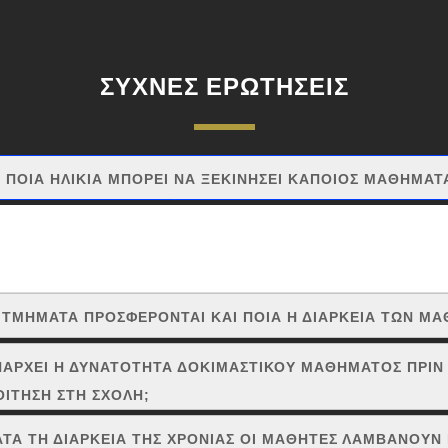
ΣΥΧΝΕΣ ΕΡΩΤΗΣΕΙΣ
Ε ΠΟΙΑ ΗΛΙΚΙΑ ΜΠΟΡΕΙ ΝΑ ΞΕΚΙΝΗΣΕΙ ΚΑΠΟΙΟΣ ΜΑΘΗΜΑΤ
τέ δεν είναι αργά να αρχίσει κάποιος να μαθαίνει οτιδήποτε. Αρκετοί εί
ν είκοσι ή και μεγαλύτεροι. Οι μικροί σπουδαστές πρέπει να είναι περίπ
υσικό όργανο.
Ι ΤΜΗΜΑΤΑ ΠΡΟΣΦΕΡΟΝΤΑΙ ΚΑΙ ΠΟΙΑ Η ΔΙΑΡΚΕΙΑ ΤΩΝ 
ΠΑΡΧΕΙ Η ΔΥΝΑΤΟΤΗΤΑ ΔΟΚΙΜΑΣΤΙΚΟΥ ΜΑΘΗΜΑΤΟΣ ΠΡΙΝ
ΟΙΤΗΣΗ ΣΤΗ ΣΧΟΛΗ;
ΑΤΑ ΤΗ ΔΙΑΡΚΕΙΑ ΤΗΣ ΧΡΟΝΙΑΣ ΟΙ ΜΑΘΗΤΕΣ ΛΑΜΒΑΝΟΥΝ 