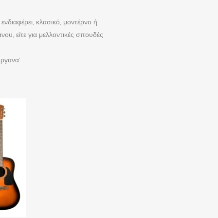
νδιαφέρει, κλασικό, μοντέρνο ή
ου, είτε για μελλοντικές σπουδές
όργανα: